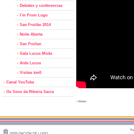
Debates y conferencias
I´m From Lugo
San Froilán 2014
Noite Aberta
San Froilan
Gala Lucus Moda
Arde Lucus
Visitas km0
Canal YouTube
Os Sons da Ribeira Sacra
Volver
Fu