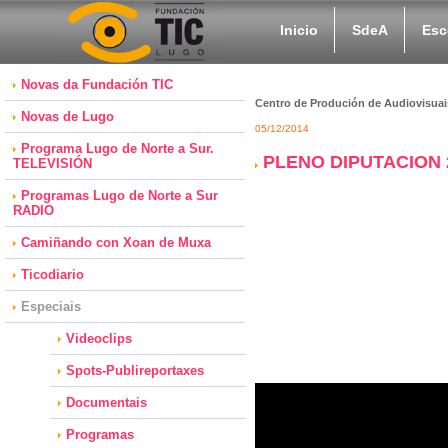
Inicio
SdeA
Esc
Novas da Fundación TIC
Centro de Produción de Audiovisuai
Novas de Lugo
05/12/2014
Programa Lugo de Norte a Sur.
PLENO DIPUTACION 
TELEVISIÓN
Programas Lugo de Norte a Sur
RADIO
Camiñando con Xoan de Muxa
Ticodiario
Especiais
Videoclips
Spots-Publireportaxes
Documentais
Programas