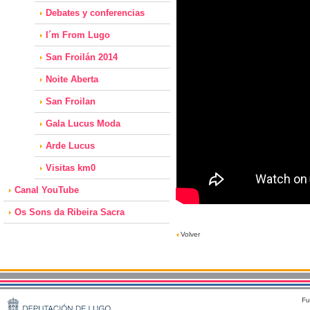
Debates y conferencias
I´m From Lugo
San Froilán 2014
Noite Aberta
San Froilan
Gala Lucus Moda
Arde Lucus
Visitas km0
Canal YouTube
Os Sons da Ribeira Sacra
Volver
Fu