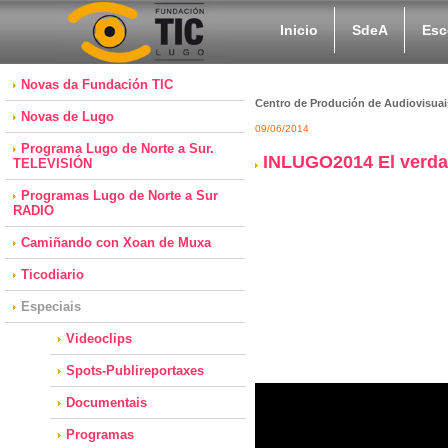
Inicio
SdeA
Esc
Novas da Fundación TIC
Centro de Produción de Audiovisuai
Novas de Lugo
09/06/2014
Programa Lugo de Norte a Sur.
INLUGO2014 El verda
TELEVISIÓN
Programas Lugo de Norte a Sur
RADIO
Camiñando con Xoan de Muxa
Ticodiario
Especiais
Videoclips
Spots-Publireportaxes
Documentais
Programas