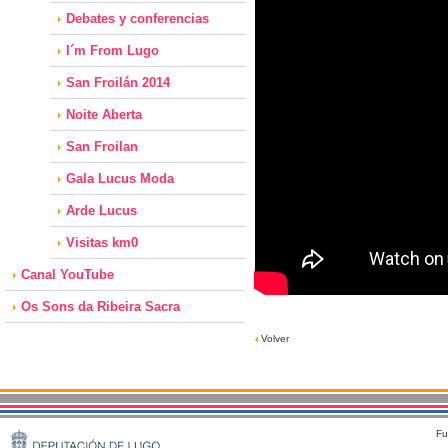
Debates y conferencias
I´m From Lugo
San Froilán 2014
Noite Aberta
San Froilan
Gala Lucus Moda
Arde Lucus
Visitas km0
Canal YouTube
Os Sons da Ribeira Sacra
Volver
Fu