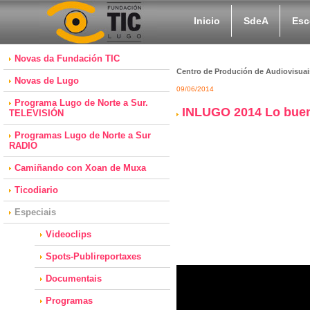
Inicio
SdeA
Esc
Novas da Fundación TIC
Centro de Produción de Audiovisuai
Novas de Lugo
09/06/2014
Programa Lugo de Norte a Sur.
INLUGO 2014 Lo bueno,
TELEVISIÓN
Programas Lugo de Norte a Sur
RADIO
Camiñando con Xoan de Muxa
Ticodiario
Especiais
Videoclips
Spots-Publireportaxes
Documentais
Programas