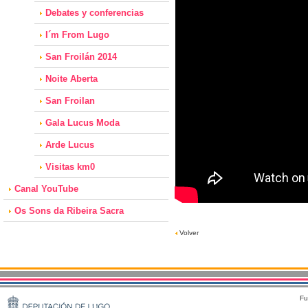
Debates y conferencias
I´m From Lugo
San Froilán 2014
Noite Aberta
San Froilan
Gala Lucus Moda
Arde Lucus
Visitas km0
Canal YouTube
Os Sons da Ribeira Sacra
Volver
Fu