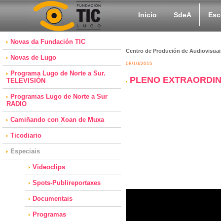
Inicio
SdeA
Esc
Novas da Fundación TIC
Centro de Produción de Audiovisuai
Novas de Lugo
08/10/2015
Programa Lugo de Norte a Sur.
PLENO EXTRAORDINA
TELEVISIÓN
Programas Lugo de Norte a Sur
RADIO
Camiñando con Xoan de Muxa
Ticodiario
Especiais
Videoclips
Spots-Publireportaxes
Documentais
Programas