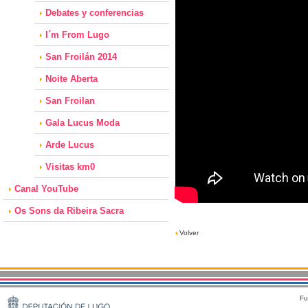
Debates y conferencias
I´m From Lugo
San Froilán 2014
Noite Aberta
San Froilan
Gala Lucus Moda
Arde Lucus
Visitas km0
Canal YouTube
Os Sons da Ribeira Sacra
Volver
Fu