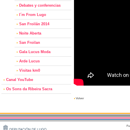
Debates y conferencias
I´m From Lugo
San Froilán 2014
Noite Aberta
San Froilan
Gala Lucus Moda
Arde Lucus
Visitas km0
Canal YouTube
Os Sons da Ribeira Sacra
Volver
Fu