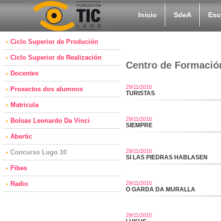
Inicio
SdeA
Esc
Ciclo Superior de Produción
Ciclo Superior de Realización
Centro de Formació
Docentes
29/11/2010
Proxectos dos alumnos
TURISTAS
Matricula
29/11/2010
Bolsas Leonardo Da Vinci
SIEMPRE
Abertic
29/11/2010
Concurso Lugo 10
SI LAS PIEDRAS HABLASEN
Fibes
Radio
29/11/2010
O GARDA DA MURALLA
29/11/2010