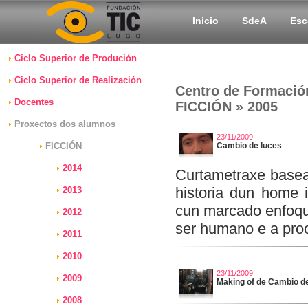
Inicio
SdeA
Esc
Ciclo Superior de Produción
Ciclo Superior de Realización
Centro de Formació
Docentes
FICCIÓN » 2005
Proxectos dos alumnos
23/11/2009
FICCIÓN
Cambio de luces
2014
Curtametraxe basead
historia dun home
2013
cun marcado enfoque
2012
ser humano e a proc
2011
2010
23/11/2009
2009
Making of de Cambio d
2008